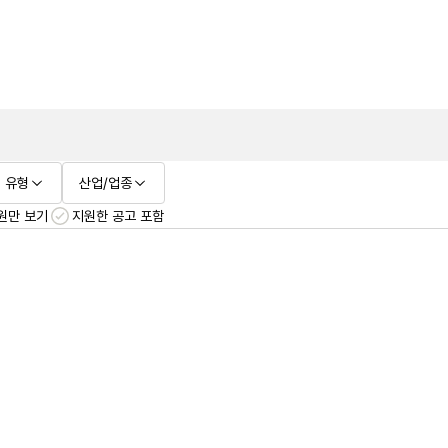
 유형
산업/업종
원만 보기
지원한 공고 포함