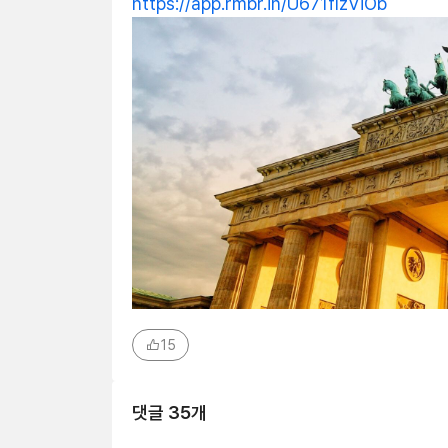
https://app.rmbr.in/U671flzViOb
15
댓글
35
개