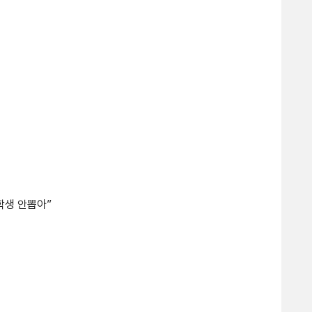
학생 안뽑아”