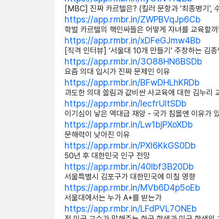
[MBC] 진짜 카르텔은? (킬러 문항과 ‘최종병기’, 
https://app.rmbr.in/ZWPBVqJp6Cb
학벌 카르텔의 핵인싸들은 어떻게 자녀를 교육할까
https://app.rmbr.in/xDFeGJmw4Bb
[직격 인터뷰] ‘서울대 10개 만들기’ 주창하는 김
https://app.rmbr.in/3O88HN6BSDb
요즘 의대 입시가 진짜 문제인 이유
https://app.rmbr.in/BFwDHLhKRDb
과도한 의대 쏠림과 값비싼 사교육에 대한 김누리 
https://app.rmbr.in/lecfrUItSDb
이기심이 낳은 역대급 재앙 - 국가 침몰엔 이유가 
https://app.rmbr.in/Lw1bjPXoXDb
문해력이 낮아진 이유
https://app.rmbr.in/PXI6KkGS0Db
50년 후 대한민국 인구 전망
https://app.rmbr.in/40Ibf3B20Db
서울특별시 김포구가 대한민국에 미칠 영향
https://app.rmbr.in/MVb6D4p5oEb
서울대에서는 누가 A+를 받는가
https://app.rmbr.in/LFdPVL7ONEb
전 미국 교수가 말해주는 한국 학생과 미국 학생의