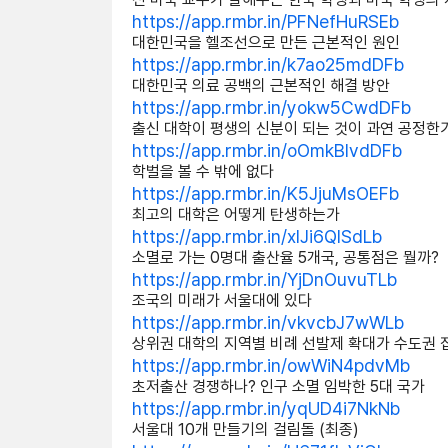
https://app.rmbr.in/PFNefHuRSEb
대한민국을 헬조선으로 만든 근본적인 원인
https://app.rmbr.in/k7ao25mdDFb
대한민국 의료 공백의 근본적인 해결 방안
https://app.rmbr.in/yokw5CwdDFb
출신 대학이 평생의 신분이 되는 것이 과연 공정한
https://app.rmbr.in/oOmkBIvdDFb
학벌을 볼 수 밖에 없다
https://app.rmbr.in/K5JjuMsOEFb
최고의 대학은 어떻게 탄생하는가
https://app.rmbr.in/xIJi6QISdLb
소멸로 가는 0명대 출산율 5개국, 공통점은 뭘까?
https://app.rmbr.in/YjDnOuvuTLb
조국의 미래가 서울대에 있다
https://app.rmbr.in/vkvcbJ7wWLb
상위권 대학의 지역별 비례 선발제 확대가 수도권 
https://app.rmbr.in/owWiN4pdvMb
초저출산 경쟁하나? 인구 소멸 임박한 5대 국가
https://app.rmbr.in/yqUD4i7NkNb
서울대 10개 만들기의 걸림돌 (최종)