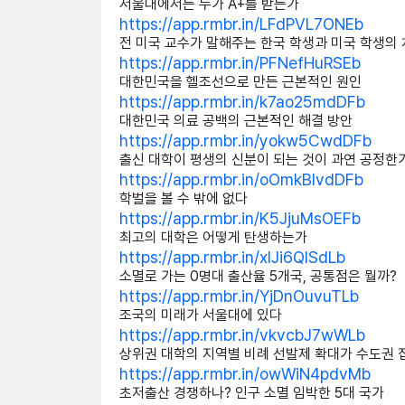
서울대에서는 누가 A+를 받는가
https://app.rmbr.in/LFdPVL7ONEb
전 미국 교수가 말해주는 한국 학생과 미국 학생의
https://app.rmbr.in/PFNefHuRSEb
대한민국을 헬조선으로 만든 근본적인 원인
https://app.rmbr.in/k7ao25mdDFb
대한민국 의료 공백의 근본적인 해결 방안
https://app.rmbr.in/yokw5CwdDFb
출신 대학이 평생의 신분이 되는 것이 과연 공정한
https://app.rmbr.in/oOmkBIvdDFb
학벌을 볼 수 밖에 없다
https://app.rmbr.in/K5JjuMsOEFb
최고의 대학은 어떻게 탄생하는가
https://app.rmbr.in/xIJi6QISdLb
소멸로 가는 0명대 출산율 5개국, 공통점은 뭘까?
https://app.rmbr.in/YjDnOuvuTLb
조국의 미래가 서울대에 있다
https://app.rmbr.in/vkvcbJ7wWLb
상위권 대학의 지역별 비례 선발제 확대가 수도권 
https://app.rmbr.in/owWiN4pdvMb
초저출산 경쟁하나? 인구 소멸 임박한 5대 국가