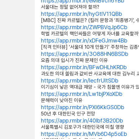
https://app.rmbr.in/eMiBvcn6YBb
서울대는 정말 없어져야 할까?
https://app.rmbr.in/hyGtlV11QBb
[MBC] 진짜 카르텔은? (킬러 문항과 ‘최종병기’, 
https://app.rmbr.in/ZWPBVqJp6Cb
학벌 카르텔의 핵인싸들은 어떻게 자녀를 교육할까
https://app.rmbr.in/xDFeGJmw4Bb
[직격 인터뷰] ‘서울대 10개 만들기’ 주창하는 김
https://app.rmbr.in/3O88HN6BSDb
요즘 의대 입시가 진짜 문제인 이유
https://app.rmbr.in/BFwDHLhKRDb
과도한 의대 쏠림과 값비싼 사교육에 대한 김누리 
https://app.rmbr.in/lecfrUItSDb
이기심이 낳은 역대급 재앙 - 국가 침몰엔 이유가 
https://app.rmbr.in/Lw1bjPXoXDb
문해력이 낮아진 이유
https://app.rmbr.in/PXI6KkGS0Db
50년 후 대한민국 인구 전망
https://app.rmbr.in/40Ibf3B20Db
서울특별시 김포구가 대한민국에 미칠 영향
https://app.rmbr.in/MVb6D4p5oEb