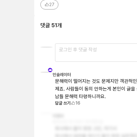
27
댓글
51
개
닉네임으로 작성
인
인술레이터
문해력이 떨어지는 것도 문제지만 객관적인 
제죠. 사람들이 동의 안하는게 본인이 글을
남들 문해력 타령하니까요. 
답글 쓰기
16
리
리멤버
@멘션된 회사에서 재직했었음
회사에서 풀지 못한 고민, 여기서

회사에서 업무를 하다가 풀지 못한 실무적인